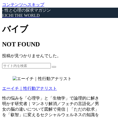
コンテンツへスキップ
- 性と心理の探求マガジン
EICHI THE WORLD
バイブ
NOT FOUND
投稿が見つかりませんでした。
エーイチ｜性行動アナリスト
性の悩みを「心理学」と「生物学」で論理的に解き
明かす研究者｜マンネリ解消／フェチの言語化／男
女の脳の違いについて図解で発信｜「ただの欲求」
を「叡智」に変えるセクシャルウェルネスの知識を