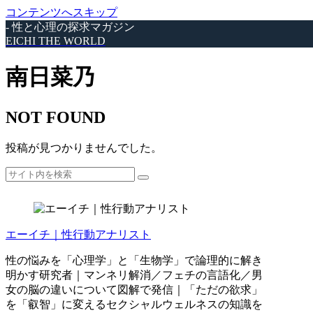
コンテンツへスキップ
- 性と心理の探求マガジン
EICHI THE WORLD
南日菜乃
NOT FOUND
投稿が見つかりませんでした。
エーイチ｜性行動アナリスト
性の悩みを「心理学」と「生物学」で論理的に解き
明かす研究者｜マンネリ解消／フェチの言語化／男
女の脳の違いについて図解で発信｜「ただの欲求」
を「叡智」に変えるセクシャルウェルネスの知識を