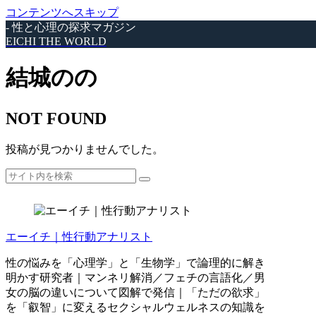
コンテンツへスキップ
- 性と心理の探求マガジン
EICHI THE WORLD
結城のの
NOT FOUND
投稿が見つかりませんでした。
エーイチ｜性行動アナリスト
性の悩みを「心理学」と「生物学」で論理的に解き
明かす研究者｜マンネリ解消／フェチの言語化／男
女の脳の違いについて図解で発信｜「ただの欲求」
を「叡智」に変えるセクシャルウェルネスの知識を