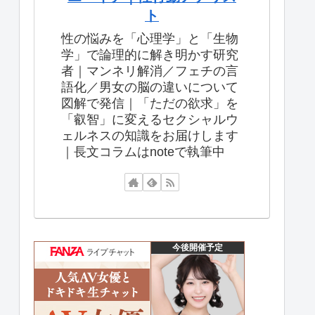
ト
性の悩みを「心理学」と「生物
学」で論理的に解き明かす研究
者｜マンネリ解消／フェチの言
語化／男女の脳の違いについて
図解で発信｜「ただの欲求」を
「叡智」に変えるセクシャルウ
ェルネスの知識をお届けします
｜長文コラムはnoteで執筆中