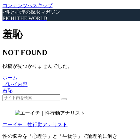
コンテンツへスキップ
- 性と心理の探求マガジン
EICHI THE WORLD
羞恥
NOT FOUND
投稿が見つかりませんでした。
ホーム
プレイ内容
羞恥
エーイチ｜性行動アナリスト
性の悩みを「心理学」と「生物学」で論理的に解き